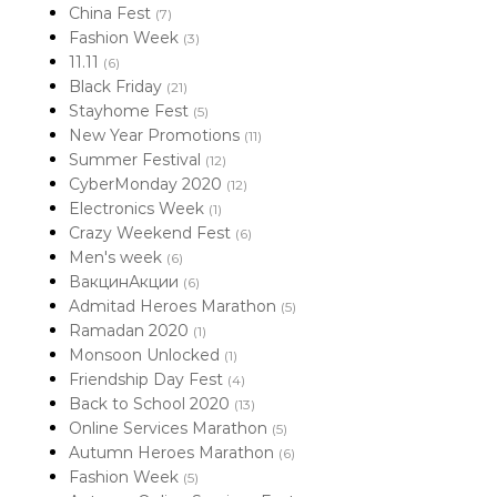
China Fest
(7)
Fashion Week
(3)
11.11
(6)
Black Friday
(21)
Stayhome Fest
(5)
New Year Promotions
(11)
Summer Festival
(12)
CyberMonday 2020
(12)
Electronics Week
(1)
Crazy Weekend Fest
(6)
Men's week
(6)
ВакцинАкции
(6)
Admitad Heroes Marathon
(5)
Ramadan 2020
(1)
Monsoon Unlocked
(1)
Friendship Day Fest
(4)
Back to School 2020
(13)
Online Services Marathon
(5)
Autumn Heroes Marathon
(6)
Fashion Week
(5)