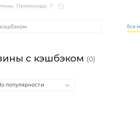
упоны
Промокоды
?
Все м
зины с кэшбэком
(0)
По популярности