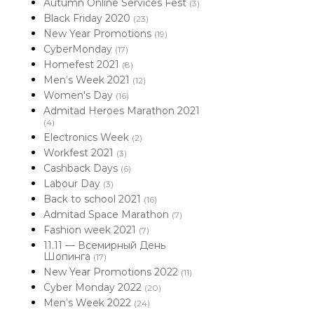
Autumn Online Services Fest
(3)
Black Friday 2020
(23)
New Year Promotions
(19)
CyberMonday
(17)
Homefest 2021
(8)
Men’s Week 2021
(12)
Women's Day
(16)
Admitad Heroes Marathon 2021
(4)
Electronics Week
(2)
Workfest 2021
(3)
Cashback Days
(6)
Labour Day
(3)
Back to school 2021
(16)
Admitad Space Marathon
(7)
Fashion week 2021
(7)
11.11 — Всемирный День
Шопинга
(17)
New Year Promotions 2022
(11)
Cyber Monday 2022
(20)
Men’s Week 2022
(24)