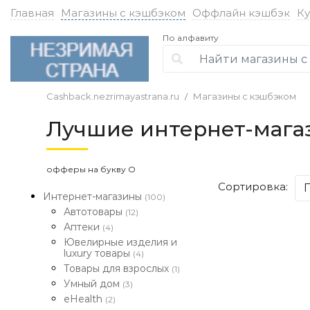
Главная
Магазины с кэшбэком
Оффлайн кэшбэк
К
По алфавиту
Cashback.nezrimayastrana.ru
Магазины с кэшбэком
Лучшие интернет-мага
офферы на букву О
Сортировка:
Интернет-магазины
(100)
Автотовары
(12)
Аптеки
(4)
Ювелирные изделия и
luxury товары
(4)
Товары для взрослых
(1)
Умный дом
(3)
eHealth
(2)