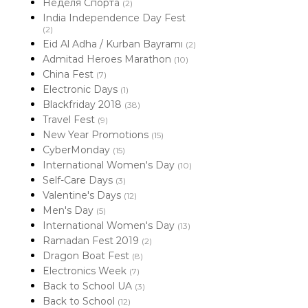
Неделя Спорта
(2)
India Independence Day Fest
(2)
Eid Al Adha / Kurban Bayramı
(2)
Admitad Heroes Marathon
(10)
China Fest
(7)
Electronic Days
(1)
Blackfriday 2018
(38)
Travel Fest
(9)
New Year Promotions
(15)
CyberMonday
(15)
International Women's Day
(10)
Self-Care Days
(3)
Valentine's Days
(12)
Men's Day
(5)
International Women's Day
(13)
Ramadan Fest 2019
(2)
Dragon Boat Fest
(8)
Electronics Week
(7)
Back to School UA
(3)
Back to School
(12)