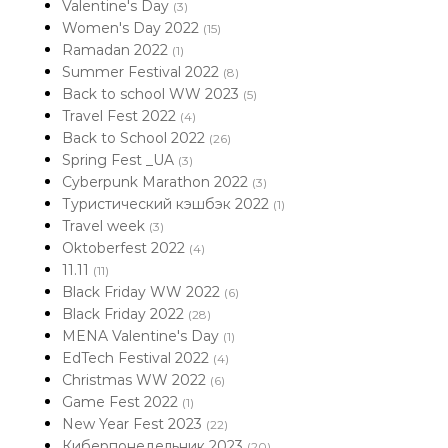
Valentine's Day
(3)
Women's Day 2022
(15)
Ramadan 2022
(1)
Summer Festival 2022
(8)
Back to school WW 2023
(5)
Travel Fest 2022
(4)
Back to School 2022
(26)
Spring Fest _UA
(3)
Cyberpunk Marathon 2022
(3)
Туристический кэшбэк 2022
(1)
Travel week
(3)
Oktoberfest 2022
(4)
11.11
(11)
Black Friday WW 2022
(6)
Black Friday 2022
(28)
MENA Valentine's Day
(1)
EdTech Festival 2022
(4)
Christmas WW 2022
(6)
Game Fest 2022
(1)
New Year Fest 2023
(22)
Киберпонедельник 2023
(20)