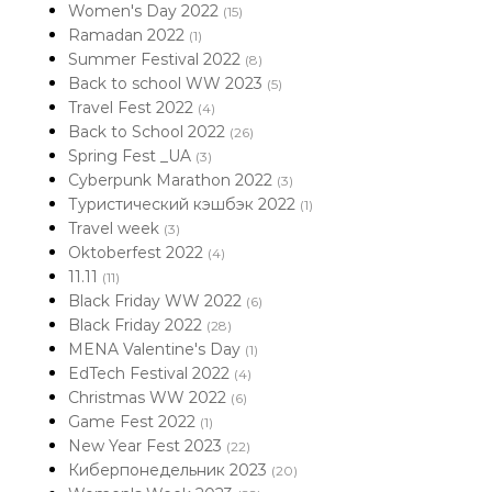
Women's Day 2022
(15)
Ramadan 2022
(1)
Summer Festival 2022
(8)
Back to school WW 2023
(5)
Travel Fest 2022
(4)
Back to School 2022
(26)
Spring Fest _UA
(3)
Cyberpunk Marathon 2022
(3)
Туристический кэшбэк 2022
(1)
Travel week
(3)
Oktoberfest 2022
(4)
11.11
(11)
Black Friday WW 2022
(6)
Black Friday 2022
(28)
MENA Valentine's Day
(1)
EdTech Festival 2022
(4)
Christmas WW 2022
(6)
Game Fest 2022
(1)
New Year Fest 2023
(22)
Киберпонедельник 2023
(20)