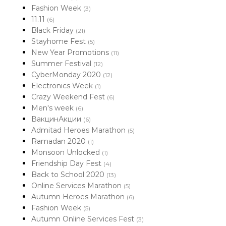
Fashion Week
(3)
11.11
(6)
Black Friday
(21)
Stayhome Fest
(5)
New Year Promotions
(11)
Summer Festival
(12)
CyberMonday 2020
(12)
Electronics Week
(1)
Crazy Weekend Fest
(6)
Men's week
(6)
ВакцинАкции
(6)
Admitad Heroes Marathon
(5)
Ramadan 2020
(1)
Monsoon Unlocked
(1)
Friendship Day Fest
(4)
Back to School 2020
(13)
Online Services Marathon
(5)
Autumn Heroes Marathon
(6)
Fashion Week
(5)
Autumn Online Services Fest
(3)