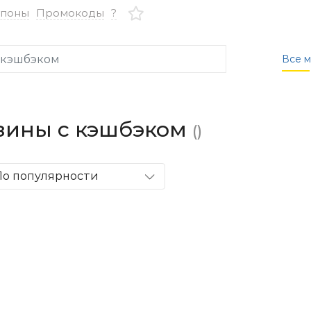
упоны
Промокоды
?
Все м
зины с кэшбэком
()
По популярности