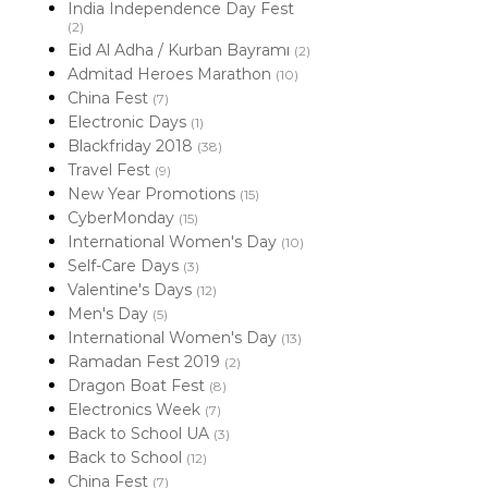
India Independence Day Fest
(2)
Eid Al Adha / Kurban Bayramı
(2)
Admitad Heroes Marathon
(10)
China Fest
(7)
Electronic Days
(1)
Blackfriday 2018
(38)
Travel Fest
(9)
New Year Promotions
(15)
CyberMonday
(15)
International Women's Day
(10)
Self-Care Days
(3)
Valentine's Days
(12)
Men's Day
(5)
International Women's Day
(13)
Ramadan Fest 2019
(2)
Dragon Boat Fest
(8)
Electronics Week
(7)
Back to School UA
(3)
Back to School
(12)
China Fest
(7)