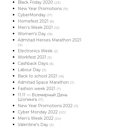
Black Friday 2020
(23)
New Year Promotions
(19)
CyberMonday
(17)
Homefest 2021
(8)
Men’s Week 2021
(12)
Women's Day
(16)
Admitad Heroes Marathon 2021
(4)
Electronics Week
(2)
Workfest 2021
(3)
Cashback Days
(6)
Labour Day
(3)
Back to school 2021
(16)
Admitad Space Marathon
(7)
Fashion week 2021
(7)
11.11 — Всемирный День
Шопинга
(17)
New Year Promotions 2022
(11)
Cyber Monday 2022
(20)
Men’s Week 2022
(24)
Valentine's Day
(3)