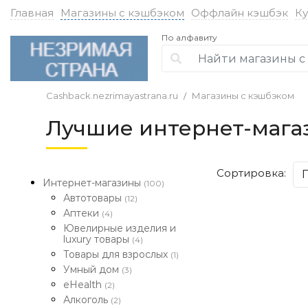
Главная
Магазины с кэшбэком
Оффлайн кэшбэк
К
По алфавиту
Cashback.nezrimayastrana.ru
Магазины с кэшбэком
Лучшие интернет-мага
Сортировка:
Интернет-магазины
(100)
Автотовары
(12)
Аптеки
(4)
Ювелирные изделия и
luxury товары
(4)
Товары для взрослых
(1)
Умный дом
(3)
eHealth
(2)
Алкоголь
(2)