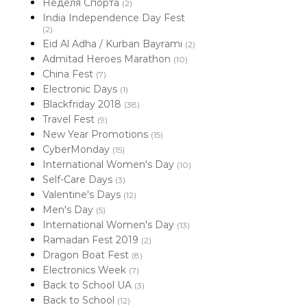
Неделя Спорта
(2)
India Independence Day Fest
(2)
Eid Al Adha / Kurban Bayramı
(2)
Admitad Heroes Marathon
(10)
China Fest
(7)
Electronic Days
(1)
Blackfriday 2018
(38)
Travel Fest
(9)
New Year Promotions
(15)
CyberMonday
(15)
International Women's Day
(10)
Self-Care Days
(3)
Valentine's Days
(12)
Men's Day
(5)
International Women's Day
(13)
Ramadan Fest 2019
(2)
Dragon Boat Fest
(8)
Electronics Week
(7)
Back to School UA
(3)
Back to School
(12)