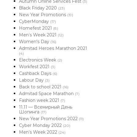
Autumn Online Services Fest
(3)
Black Friday 2020
(23)
New Year Promotions
(19)
CyberMonday
(17)
Homefest 2021
(8)
Men’s Week 2021
(12)
Women's Day
(16)
Admitad Heroes Marathon 2021
(4)
Electronics Week
(2)
Workfest 2021
(3)
Cashback Days
(6)
Labour Day
(3)
Back to school 2021
(16)
Admitad Space Marathon
(7)
Fashion week 2021
(7)
11.11 — Всемирный День
Шопинга
(17)
New Year Promotions 2022
(11)
Cyber Monday 2022
(20)
Men’s Week 2022
(24)