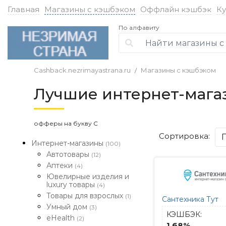
Главная
Магазины с кэшбэком
Оффлайн кэшбэк
К
По алфавиту
Cashback.nezrimayastrana.ru
Магазины с кэшбэком
Лучшие интернет-мага
офферы на букву С
Сортировка:
Интернет-магазины
(100)
Автотовары
(12)
Аптеки
(4)
Ювелирные изделия и
luxury товары
(4)
Товары для взрослых
(1)
Сантехника Тут
Умный дом
(3)
КЭШБЭК:
eHealth
(2)
1.68%