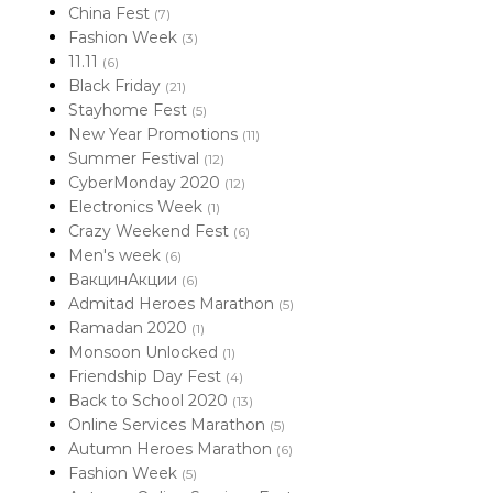
China Fest
(7)
Fashion Week
(3)
11.11
(6)
Black Friday
(21)
Stayhome Fest
(5)
New Year Promotions
(11)
Summer Festival
(12)
CyberMonday 2020
(12)
Electronics Week
(1)
Crazy Weekend Fest
(6)
Men's week
(6)
ВакцинАкции
(6)
Admitad Heroes Marathon
(5)
Ramadan 2020
(1)
Monsoon Unlocked
(1)
Friendship Day Fest
(4)
Back to School 2020
(13)
Online Services Marathon
(5)
Autumn Heroes Marathon
(6)
Fashion Week
(5)