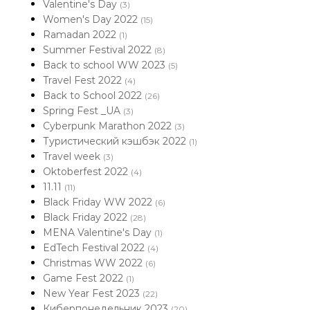
Valentine's Day
(3)
Women's Day 2022
(15)
Ramadan 2022
(1)
Summer Festival 2022
(8)
Back to school WW 2023
(5)
Travel Fest 2022
(4)
Back to School 2022
(26)
Spring Fest _UA
(3)
Cyberpunk Marathon 2022
(3)
Туристический кэшбэк 2022
(1)
Travel week
(3)
Oktoberfest 2022
(4)
11.11
(11)
Black Friday WW 2022
(6)
Black Friday 2022
(28)
MENA Valentine's Day
(1)
EdTech Festival 2022
(4)
Christmas WW 2022
(6)
Game Fest 2022
(1)
New Year Fest 2023
(22)
Киберпонедельник 2023
(20)