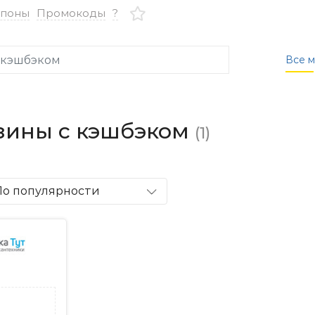
упоны
Промокоды
?
Все м
зины с кэшбэком
(1)
По популярности