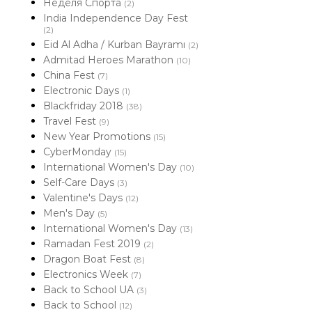
Неделя Спорта
(2)
India Independence Day Fest
(2)
Eid Al Adha / Kurban Bayramı
(2)
Admitad Heroes Marathon
(10)
China Fest
(7)
Electronic Days
(1)
Blackfriday 2018
(38)
Travel Fest
(9)
New Year Promotions
(15)
CyberMonday
(15)
International Women's Day
(10)
Self-Care Days
(3)
Valentine's Days
(12)
Men's Day
(5)
International Women's Day
(13)
Ramadan Fest 2019
(2)
Dragon Boat Fest
(8)
Electronics Week
(7)
Back to School UA
(3)
Back to School
(12)