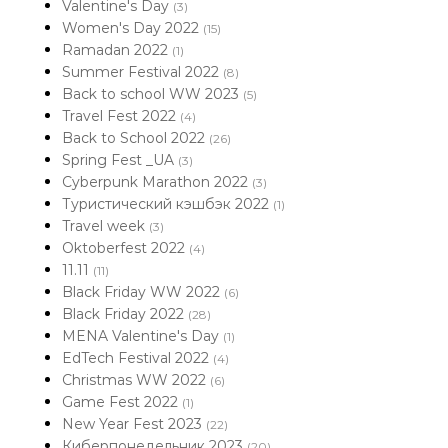
Valentine's Day
(3)
Women's Day 2022
(15)
Ramadan 2022
(1)
Summer Festival 2022
(8)
Back to school WW 2023
(5)
Travel Fest 2022
(4)
Back to School 2022
(26)
Spring Fest _UA
(3)
Cyberpunk Marathon 2022
(3)
Туристический кэшбэк 2022
(1)
Travel week
(3)
Oktoberfest 2022
(4)
11.11
(11)
Black Friday WW 2022
(6)
Black Friday 2022
(28)
MENA Valentine's Day
(1)
EdTech Festival 2022
(4)
Christmas WW 2022
(6)
Game Fest 2022
(1)
New Year Fest 2023
(22)
Киберпонедельник 2023
(20)