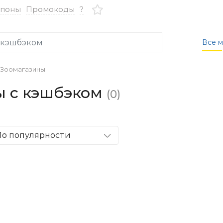
упоны
Промокоды
?
Все м
Зоомагазины
ы с кэшбэком
(0)
По популярности