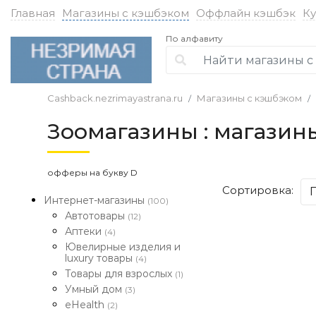
Главная
Магазины с кэшбэком
Оффлайн кэшбэк
К
По алфавиту
Cashback.nezrimayastrana.ru
Магазины с кэшбэком
Зоомагазины : магазин
офферы на букву D
Сортировка:
Интернет-магазины
(100)
Автотовары
(12)
Аптеки
(4)
Ювелирные изделия и
luxury товары
(4)
Товары для взрослых
(1)
Умный дом
(3)
eHealth
(2)