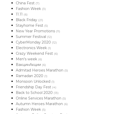
China Fest
(7)
Fashion Week
(3)
11.11
(6)
Black Friday
(21)
Stayhome Fest
(5)
New Year Promotions
(11)
Summer Festival
(12)
CyberMonday 2020
(12)
Electronics Week
(1)
Crazy Weekend Fest
(6)
Men's week
(6)
ВакцинАкции
(6)
Admitad Heroes Marathon
(5)
Ramadan 2020
(1)
Monsoon Unlocked
(1)
Friendship Day Fest
(4)
Back to School 2020
(13)
Online Services Marathon
(5)
Autumn Heroes Marathon
(6)
Fashion Week
(5)